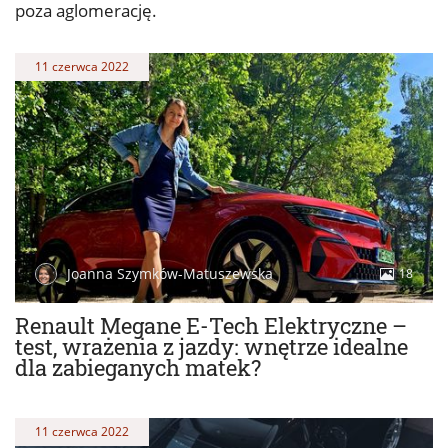
poza aglomerację.
11 czerwca 2022
Joanna Szymków-Matuszewska
18
Renault Megane E-Tech Elektryczne –
test, wrażenia z jazdy: wnętrze idealne
dla zabieganych matek?
11 czerwca 2022