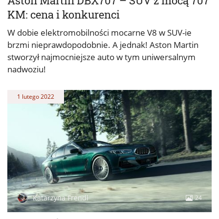
Aston Martin DBX707 – SUV z mocą 707
KM: cena i konkurenci
W dobie elektromobilności mocarne V8 w SUV-ie
brzmi nieprawdopodobnie. A jednak! Aston Martin
stworzył najmocniejsze auto w tym uniwersalnym
nadwoziu!
1 lutego 2022
Katarzyna Frendl
24