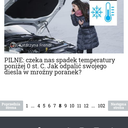
Katarzyna Frendl
PILNE: czeka nas spadek temperatury
poniżej 0 st. C. Jak odpalić swojego
diesla w mroźny poranek?
Poprzednia
Następna
1
…
4
5
6
7
8
9
10
11
12
…
102
strona
strona