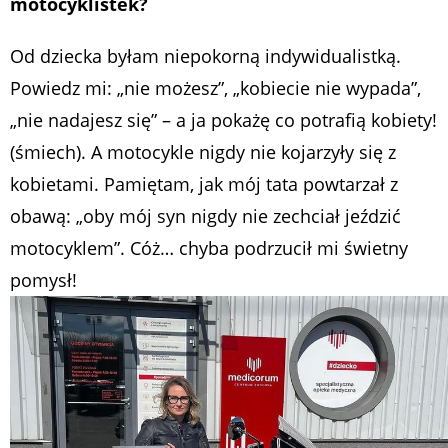
motocyklistek?
Od dziecka byłam niepokorną indywidualistką.
Powiedz mi: „nie możesz”, „kobiecie nie wypada”,
„nie nadajesz się” – a ja pokażę co potrafią kobiety!
(śmiech). A motocykle nigdy nie kojarzyły się z
kobietami. Pamiętam, jak mój tata powtarzał z
obawą: „oby mój syn nigdy nie zechciał jeździć
motocyklem”. Cóż… chyba podrzucił mi świetny
pomysł!