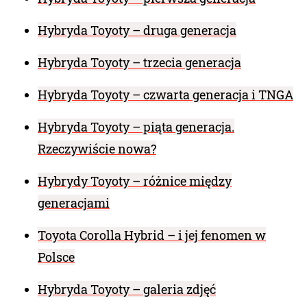
Hybryda Toyoty – druga generacja
Hybryda Toyoty – trzecia generacja
Hybryda Toyoty – czwarta generacja i TNGA
Hybryda Toyoty – piąta generacja.
Rzeczywiście nowa?
Hybrydy Toyoty – różnice między
generacjami
Toyota Corolla Hybrid – i jej fenomen w
Polsce
Hybryda Toyoty – galeria zdjęć