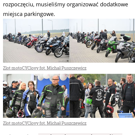
rozpoczęciu, musieliśmy organizować dodatkowe
miejsca parkingowe.
Zlot motoCYClovy fot. Michał Puszczewicz
Zlot motoCYClovy fot. Michał Puszczewicz