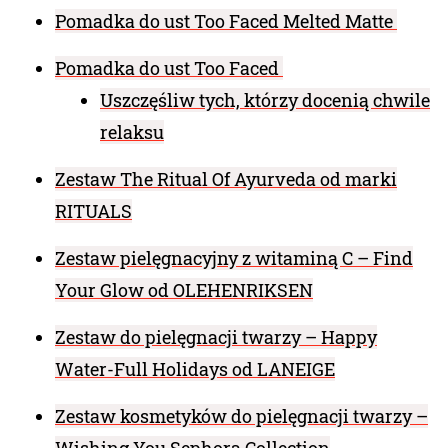
Pomadka do ust Too Faced Melted Matte
Pomadka do ust Too Faced
Uszczęśliw tych, którzy docenią chwile
relaksu
Zestaw The Ritual Of Ayurveda od marki
RITUALS
Zestaw pielęgnacyjny z witaminą C – Find
Your Glow od OLEHENRIKSEN
Zestaw do pielęgnacji twarzy – Happy
Water-Full Holidays od LANEIGE
Zestaw kosmetyków do pielęgnacji twarzy –
Wishing You Sephora Collection