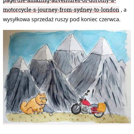
motorcycle-s-journey-from-sydney-to-london
, a
wysyłkowa sprzedaż ruszy pod koniec czerwca.