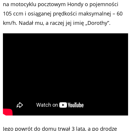
na motocyklu pocztowym Hondy o pojemności
105 ccm i osiąganej prędkości maksymalnej – 60
km/h. Nadał mu, a raczej jej imię „Dorothy”.
Jego powrót do domu trwał 3 lata, a po drodze