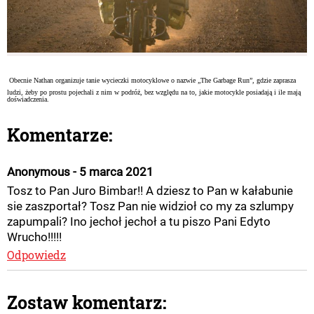
Obecnie Nathan organizuje tanie wycieczki motocyklowe o nazwie „The Garbage Run”, gdzie zaprasza
ludzi, żeby po prostu pojechali z nim w podróż, bez względu na to, jakie motocykle posiadają i ile mają
doświadczenia.
Komentarze:
Anonymous - 5 marca 2021
Tosz to Pan Juro Bimbar!! A dziesz to Pan w kałabunie
sie zaszportał? Tosz Pan nie widzioł co my za szlumpy
zapumpali? Ino jechoł jechoł a tu piszo Pani Edyto
Wrucho!!!!!
Odpowiedz
Zostaw komentarz: