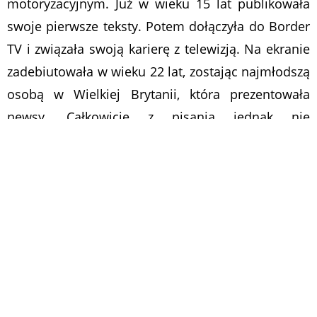
motoryzacyjnym. Już w wieku 15 lat publikowała
swoje pierwsze teksty. Potem dołączyła do Border
TV i związała swoją karierę z telewizją. Na ekranie
zadebiutowała w wieku 22 lat, zostając najmłodszą
osobą w Wielkiej Brytanii, która prezentowała
newsy. Całkowicie z pisania jednak nie
zrezygnowała. Fani wciąż mogą, od czasu do czasu,
przeczytać jej artykuły i komentarze dotyczące
sportu, które pisze dla niemal wszystkich gazet w
Zjednoczonym Królestwie, a także niektórych
magazynów i portali internetowych.
W 2007 r. zdobyła Jim Clark Memorial Award,
nagrodę przyznawaną corocznie przez
Stowarzyszenie Szkockich Pisarzy Motoryzacyjnych