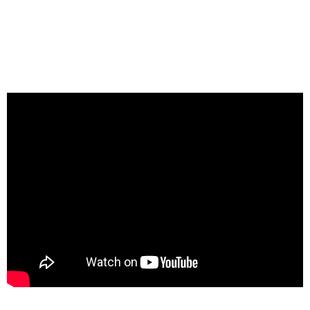
Countach, skończywszy na Huracanie czy
Aventadorze. Nie brakuje również takich marek jak
Aston Martin i Ferrari. Zobaczcie, jak ciasno
spakowano drogie samochody.