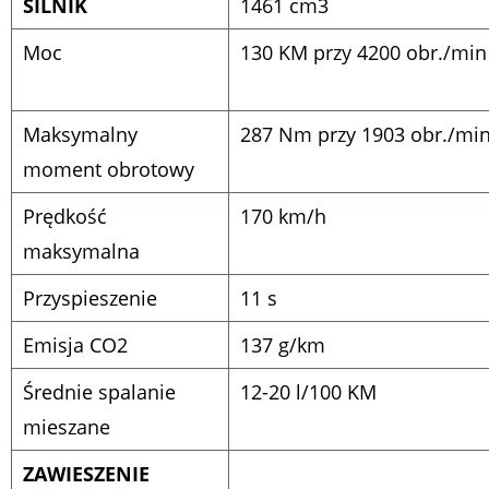
SILNIK
1461 cm
3
Moc
130 KM przy 4200 obr./min
Maksymalny
287 Nm przy 1903 obr./mi
moment obrotowy
Prędkość
170 km/h
maksymalna
Przyspieszenie
11 s
Emisja CO
2
137 g/km
Średnie spalanie
12-20 l/100 KM
mieszane
ZAWIESZENIE