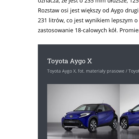
oznacza, że jest o 235 mm dłuższe, 1
Rozstaw osi jest większy od Aygo drugi
231 litrów, co jest wynikiem lepszym 
zastosowanie 18-calowych kół. Promie
Toyota Aygo X
Toyota Aygo X, fot. materiały prasowe / Toyo