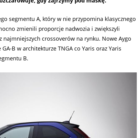
rozczarowuje, gdy zajrzymy pod maskę.
ego segmentu A, który w nie przypomina klasycznego
mocno zmienili proporcje nadwozia i zwiększyli
 z najmniejszych crossoverów na rynku. Nowe Aygo
 GA-B w architekturze TNGA co Yaris oraz Yaris
segmentu B.