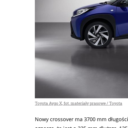
Toyota Aygo X, fot. materiały prasowe / Toyota
Nowy crossover ma 3700 mm długości,