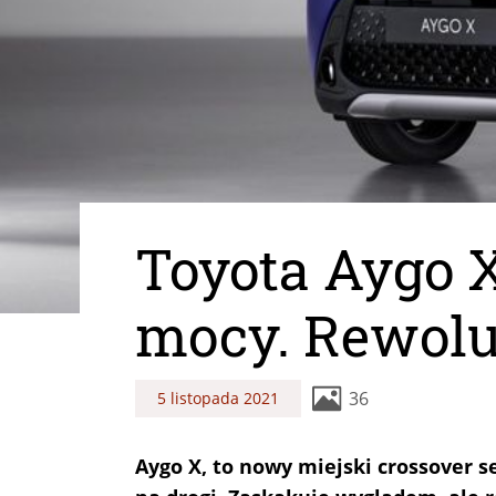
Toyota Aygo X
mocy. Rewolu
36
5 listopada 2021
Aygo X, to nowy miejski crossover s