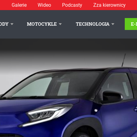
Galerie
Wideo
Podcasty
Zza kierownicy
ODY
MOTOCYKLE
TECHNOLOGIA
E