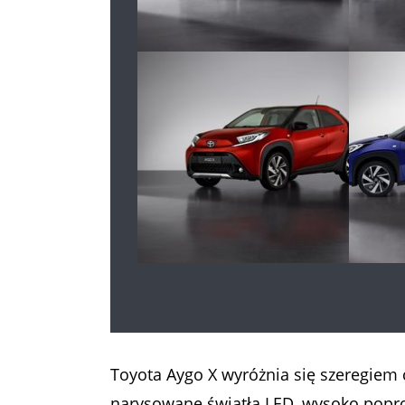
Toyota Aygo X wyróżnia się szeregiem 
narysowane światła LED, wysoko popro