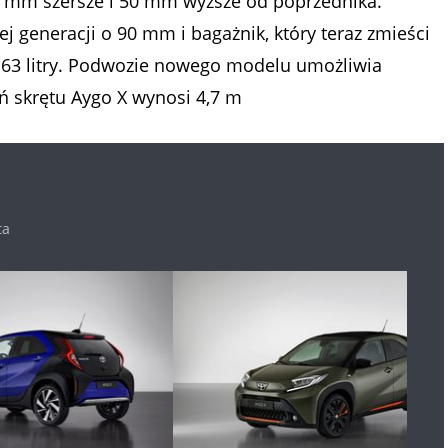
25 mm szersze i 50 mm wyższe od poprzednika.
ej generacji o 90 mm i bagażnik, który teraz zmieści
o 63 litry. Podwozie nowego modelu umożliwia
ń skrętu Aygo X wynosi 4,7 m
ta