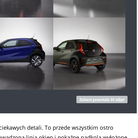
Zobacz pozostałe 30 zdjęć
ciekawych detali. To przede wszystkim ostro
wadzona linia okien i pokaźne nadkola wyłożone