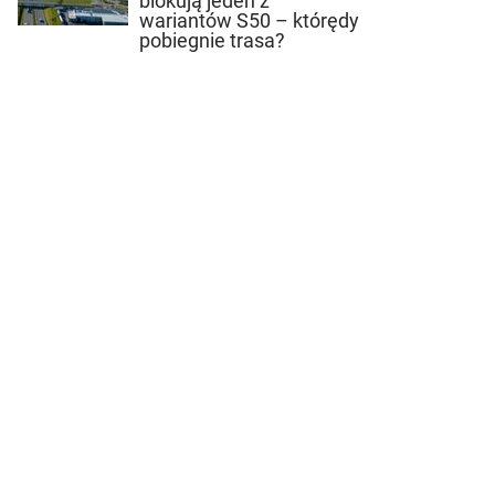
blokują jeden z
wariantów S50 – którędy
pobiegnie trasa?