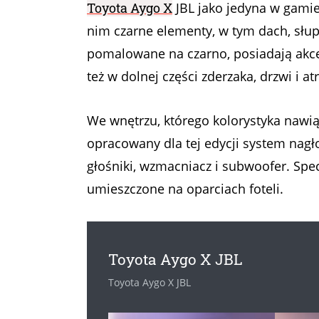
Toyota Aygo X
JBL jako jedyna w gamie
nim czarne elementy, w tym dach, słupki
pomalowane na czarno, posiadają akcen
też w dolnej części zderzaka, drzwi i at
We wnętrzu, którego kolorystyka nawią
opracowany dla tej edycji system nagł
głośniki, wzmacniacz i subwoofer. Spec
umieszczone na oparciach foteli.
Toyota Aygo X JBL
Toyota Aygo X JBL