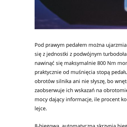
Pod prawym pedałem można ujarzmiać
się z jednostki z podwójnym turbodoł
nawinąć się maksymalnie 800 Nm mome
praktycznie od muśnięcia stopą pedału 
obrotów silnika ani nie słyszę, bo wnęt
zaobserwuje ich wskazań na obrotomier
mocy dający informacje, ile procent k
lejce.
8-biegowa, automatyczna skrzynia bi