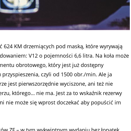
 624 KM drzemiących pod maską, które wyrywają
adowaniem: V12 o pojemności 6,6 litra. Na koła może
ntu obrotowego, który jest już dostępny
przyspieszenia, czyli od 1500 obr./min. Ale ja
rze jest pierwszorzędnie wyciszone, ani też nie
zu, którego… nie ma. Jest za to wskaźnik rezerwy
oni nie może się wprost doczekać aby popuścić im
egów ZF – w tym wykwintnym wydaniu bez łopatek