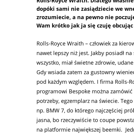
Rolls-Royce Wraith. Dlatego właśnie
dopóki sami nie zasiądziecie we wnę
zrozumiecie, a na pewno nie poczuj
Wam krótko jak ja się czuję obcując
Rolls-Royce Wraith – człowiek za kier
nawet lepszy niż jest. Jakby posiadł n
wszystko, miał świetne zdrowie, udane r
Gdy wsiada zatem za gustowny wieniec
pod każdym względem. I firma Rolls-Ro
programowi Bespoke można zamówić a
potrzeby, egzemplarz na świecie. Tego
np. BMW 7, do którego najczęściej pró
jasna, bo rzeczywiście to coupe powst
na platformie największej beemki. Je