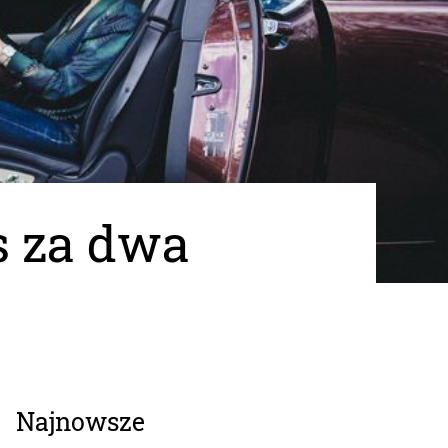
s za dwa
Najnowsze