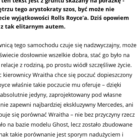
 ten tekst jest z gruntu skazany na porażkę -
trzu tego arystokraty szos, być może nie
ecie wyjątkowości Rolls Royce’a. Dziś opowiem
 z tak elitarnym autem.
ownicą tego samochodu czuje się nadzwyczajny, może
a świecie dosłownie wszelkie dobra, stać go było na
elacje z rodziną, po prostu wiódł szczęśliwe życie.
 kierownicy Wraitha chce się poczuć dopieszczony
yce właśnie takie poczucie mu oferuje – dzięki
bsolutnie jedyny, zaprojektowany pod własne
 nie zapewni najbardziej ekskluzywny Mercedes, ani
buje się porównać Wraitha – nie bez przyczyny rzecz
ało na bazie modelu Ghost, lecz zostało zbudowane
dnak takie porównanie jest sporym nadużyciem i