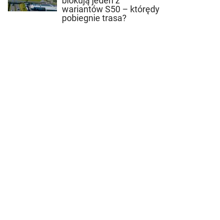
blokują jeden z
wariantów S50 – którędy
pobiegnie trasa?