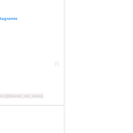
stagramie
ews (@planet_car_news)