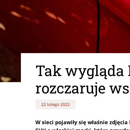
Tak wygląda F
rozczaruje ws
22 lutego 2022
W sieci pojawiły się właśnie zdjęc