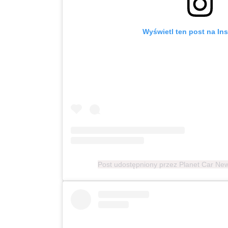
Wyświetl ten post na In
Post udostępniony przez Planet Car N