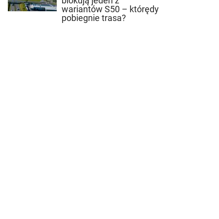
blokują jeden z
wariantów S50 – którędy
pobiegnie trasa?