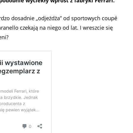
odobnie wyciekły wprost z fabryki Ferrari.
rdzo dosadnie „odjeżdża” od sportowych coupé
nello czekają na niego od lat. I wreszcie się
eni?