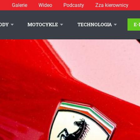
Galerie
Wideo
Podcasty
Zza kierownicy
ODY
MOTOCYKLE
TECHNOLOGIA
E