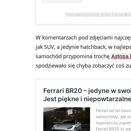
Post udostępniony przez FerrariBoi
W komentarzach pod zdjęciami najczęś
jak SUV, a jedynie hatchback, w najlep
samochód przypomina trochę
Astona 
spodziewało się chyba zobaczyć coś z