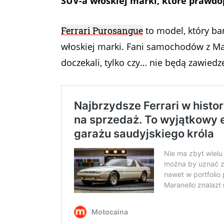
SUV-a włoskiej marki, które prawdop
Ferrari Purosangue
to model, który ba
włoskiej marki. Fani samochodów z Mara
doczekali, tylko czy… nie będą zawiedz