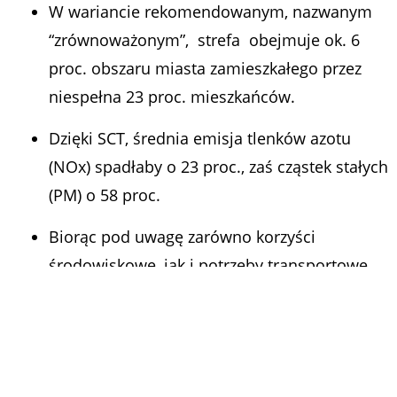
W wariancie rekomendowanym, nazwanym
“zrównoważonym”, strefa obejmuje ok. 6
proc. obszaru miasta zamieszkałego przez
niespełna 23 proc. mieszkańców.
Dzięki SCT, średnia emisja tlenków azotu
(NOx) spadłaby o 23 proc., zaś cząstek stałych
(PM) o 58 proc.
Biorąc pod uwagę zarówno korzyści
środowiskowe, jak i potrzeby transportowe
mieszkańców, rekomendowaną opcją jest
wprowadzenie pierwszego etapu SCT od 2025
r.
Strefa czystego transportu (w skrócie SCT)
to