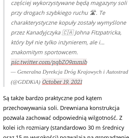
częściej wykorzystywane będą magazyny soli
przy drogach szybkiego ruchu 🛣️. Te
charakterystyczne kopuły zostały wymyślone
przez Kanadyjczyka 🇨🇦 Johna Fitzpatricka,
który był nie tylko inżynierem, ale i…
znakomitym sportowcem.
pic.twitter.com/pqbZO9mmib
— Generalna Dyrekcja Dróg Krajowych i Autostrad
October 19, 2021
(@GDDKiA)
Są także bardzo praktyczne pod kątem
przechowywania soli. Drewniana konstrukcja
pozwala zachować odpowiednią wilgotność. Z
kolei ich rozmiary (standardowo 30 m średnicy
oraz 15 m wysokości) pozwalają na gromadzenie