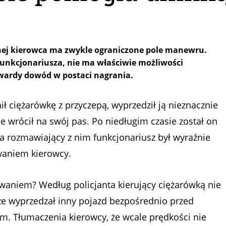
jnej kierowca ma zwykle ograniczone pole manewru.
u funkcjonariusza, nie ma właściwie możliwości
twardy dowód w postaci nagrania.
 ciężarówkę z przyczepą, wyprzedził ją nieznacznie
ie wrócił na swój pas. Po niedługim czasie został on
, a rozmawiający z nim funkcjonariusz był wyraźnie
waniem kierowcy.
waniem? Według policjanta kierujący ciężarówką nie
cze wyprzedzał inny pojazd bezpośrednio przed
em. Tłumaczenia kierowcy, że wcale prędkości nie