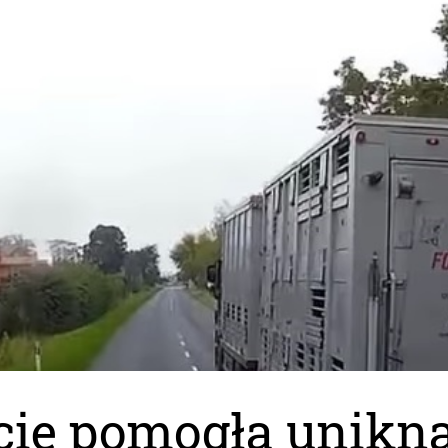
cie pomogła unikn