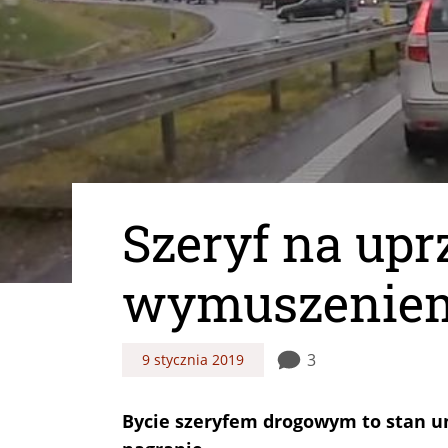
Szeryf na up
wymuszenie
3
9 stycznia 2019
Bycie szeryfem drogowym to stan um