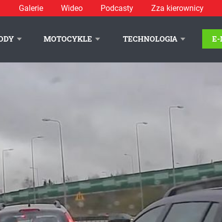
Galerie
Wideo
Podcasty
Zza kierownicy
ODY
MOTOCYKLE
TECHNOLOGIA
E