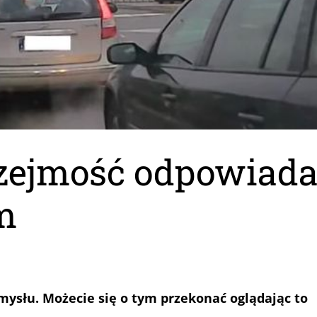
rzejmość odpowiad
m
ysłu. Możecie się o tym przekonać oglądając to