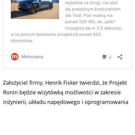
Założyciel firmy, Henrik Fisker twierdzi, że Projekt
Ronin będzie wizytówką możliwości w zakresie
inżynierii, układu napędowego i oprogramowania
amerykańskiej marki. Jednak póki co, dane
techniczne i osiągi pozostają tajemnicą. Fisker
stwierdza jedynie, że Ronin będzie miał „zestaw