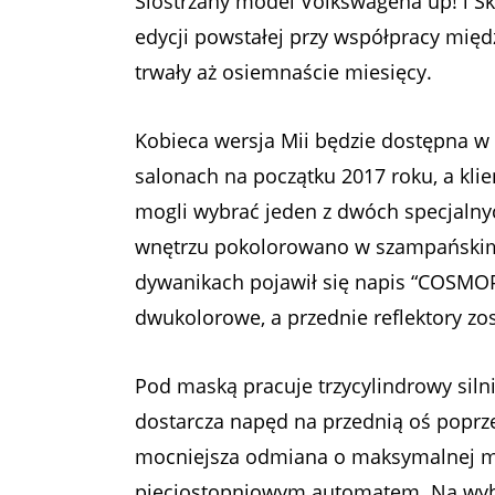
Siostrzany model Volkswagena up! i Sk
edycji powstałej przy współpracy m
trwały aż osiemnaście miesięcy.
Kobieca wersja Mii będzie dostępna w w
salonach na początku 2017 roku, a kli
mogli wybrać jeden z dwóch specjalnyc
wnętrzu pokolorowano w szampańskim o
dywanikach pojawił się napis “COSMOPO
dwukolorowe, a przednie reflektory zos
Pod maską pracuje trzycylindrowy siln
dostarcza napęd na przednią oś poprz
mocniejsza odmiana o maksymalnej mo
pięciostopniowym automatem. Na wybr