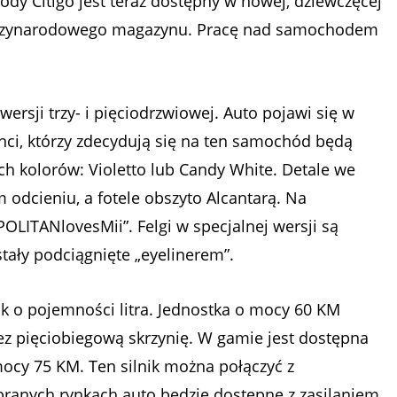
ody Citigo jest teraz dostępny w nowej, dziewczęcej
iędzynarodowego magazynu. Pracę nad samochodem
ersji trzy- i pięciodrzwiowej. Auto pojawi się w
enci, którzy zdecydują się na ten samochód będą
h kolorów: Violetto lub Candy White. Detale we
dcieniu, a fotele obszyto Alcantarą. Na
LITANlovesMii”. Felgi w specjalnej wersji są
tały podciągnięte „eyelinerem”.
ik o pojemności litra. Jednostka o mocy 60 KM
ez pięciobiegową skrzynię. W gamie jest dostępna
cy 75 KM. Ten silnik można połączyć z
anych rynkach auto będzie dostępne z zasilaniem