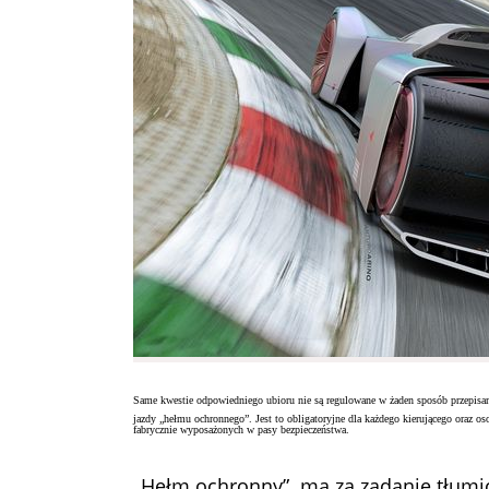
Same kwestie odpowiedniego ubioru nie są regulowane w żaden sposób przepisami
jazdy „hełmu ochronnego”. Jest to obligatoryjne dla każdego kierującego oraz 
fabrycznie wyposażonych w pasy bezpieczeństwa.
„Hełm ochronny” ma za zadanie tłumić