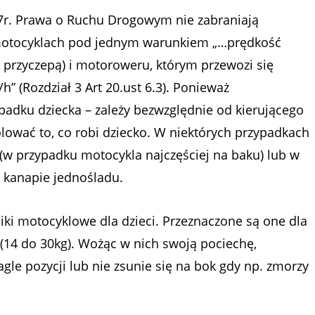
97r. Prawa o Ruchu Drogowym nie zabraniają
motocyklach pod jednym warunkiem „…prędkość
 przyczepą) i motoroweru, którym przewozi się
” (Rozdział 3 Art 20.ust 6.3). Ponieważ
padku dziecka – zależy bezwzględnie od kierującego
ować to, co robi dziecko. W niektórych przypadkach
 (w przypadku motocykla najczęściej na baku) lub w
kanapie jednośladu.
iki motocyklowe dla dzieci. Przeznaczone są one dla
 (14 do 30kg). Wożąc w nich swoją pociechę,
agle pozycji lub nie zsunie się na bok gdy np. zmorzy