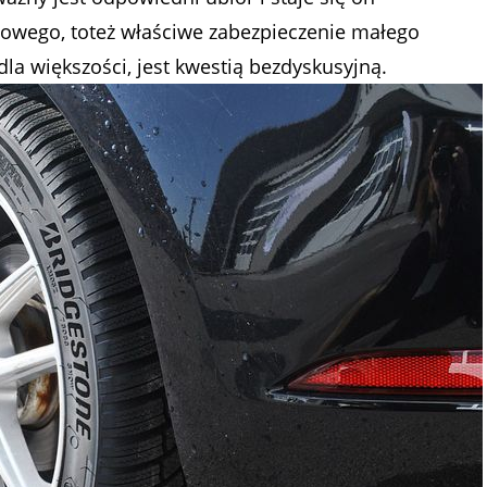
lowego, toteż właściwe zabezpieczenie małego
la większości, jest kwestią bezdyskusyjną.