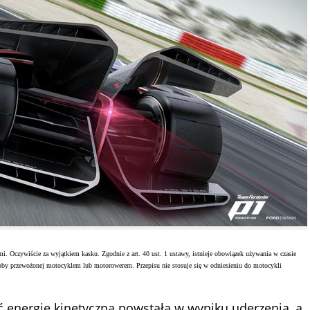
. Oczywiście za wyjątkiem kasku. Zgodnie z art. 40 ust. 1 ustawy, istnieje obowiązek używania w czasie
osoby przewożonej motocyklem lub motorowerem. Przepisu nie stosuje się w odniesieniu do motocykli
 energię kinetyczną powstałą w wyniku uderzenia, a