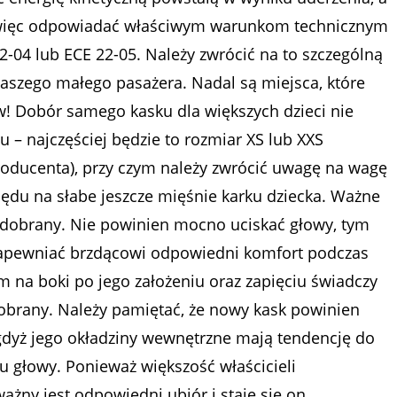
więc odpowiadać właściwym warunkom technicznym
2-04 lub ECE 22-05. Należy zwrócić na to szczególną
szego małego pasażera. Nadal są miejsca, które
! Dobór samego kasku dla większych dzieci nie
– najczęściej będzie to rozmiar XS lub XXS
roducenta), przy czym należy zwrócić uwagę na wagę
ględu na słabe jeszcze mięśnie karku dziecka. Ważne
o dobrany. Nie powinien mocno uciskać głowy, tym
zapewniać brzdącowi odpowiedni komfort podczas
 na boki po jego założeniu oraz zapięciu świadczy
 dobrany. Należy pamiętać, że nowy kask powinien
dyż jego okładziny wewnętrzne mają tendencję do
tu głowy. Ponieważ większość właścicieli
ażny jest odpowiedni ubiór i staje się on