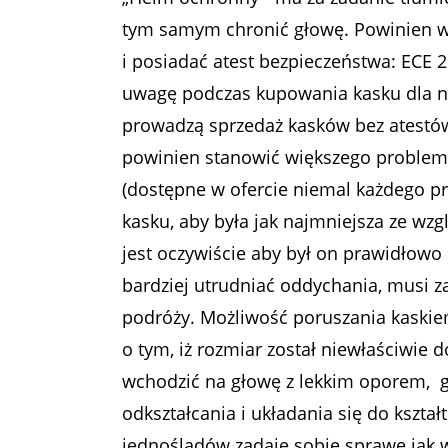
tym samym chronić głowę. Powinien 
i posiadać atest bezpieczeństwa: ECE 2
uwagę podczas kupowania kasku dla na
prowadzą sprzedaż kasków bez atestów
powinien stanowić większego problemu 
(dostępne w ofercie niemal każdego p
kasku, aby była jak najmniejsza ze wz
jest oczywiście aby był on prawidłow
bardziej utrudniać oddychania, musi 
podróży. Możliwość poruszania kaskiem
o tym, iż rozmiar został niewłaściwie
wchodzić na głowę z lekkim oporem, g
odkształcania i układania się do kształ
jednośladów zadaje sobie sprawę jak w