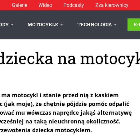
Galerie
Wideo
Podcasty
Zza kierownicy
ODY
MOTOCYKLE
TECHNOLOGIA
E
dziecka na motocy
 ma motocykl i stanie przed nią z kaskiem
 (jak moje), że chętnie pójdzie pomóc odpalić
nować mu wówczas naprędce jakąś alternatywę
cześniej na taką nieuchronną okoliczność.
rzewożenia dziecka motocyklem.