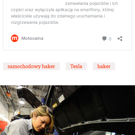
samochodowy haker
Tesla
haker