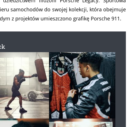
 dziedzictwem filozofii Porsche Legacy. Sportowa
kieru samochodów do swojej kolekcji, która obejmuje
każdym z projektów umieszczono grafikę Porsche 911.
ck