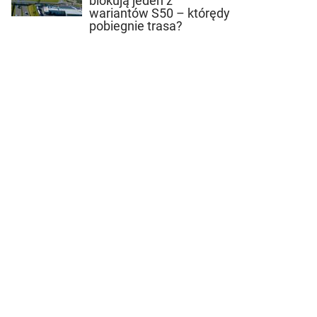
blokują jeden z
wariantów S50 – którędy
pobiegnie trasa?