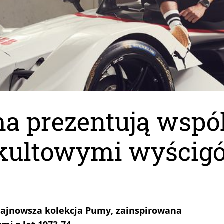
a prezentują wspó
 kultowymi wyści
najnowsza kolekcja Pumy, zainspirowana