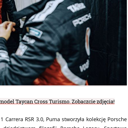
model Taycan Cross Turismo. Zobaczcie zdjęcia!
1 Carrera RSR 3.0, Puma stworzyła kolekcję Porsche