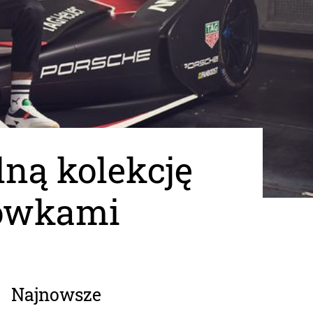
lną kolekcję
gówkami
Najnowsze