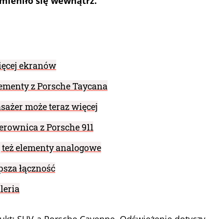
zmieniło się wewnątrz.
ięcej ekranów
ementy z Porsche Taycana
sażer może teraz więcej
erownica z Porsche 911
 też elementy analogowe
psza łączność
leria
ukt: SUV-a Porsche Cayenne. Odświeżenie dotyczy