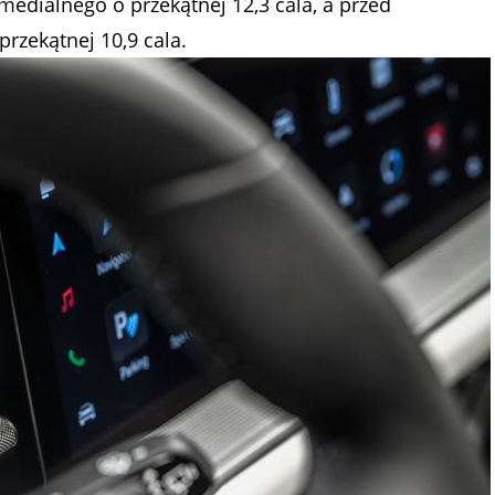
edialnego o przekątnej 12,3 cala, a przed
przekątnej 10,9 cala.