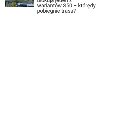
blokują jeden z
wariantów S50 – którędy
pobiegnie trasa?