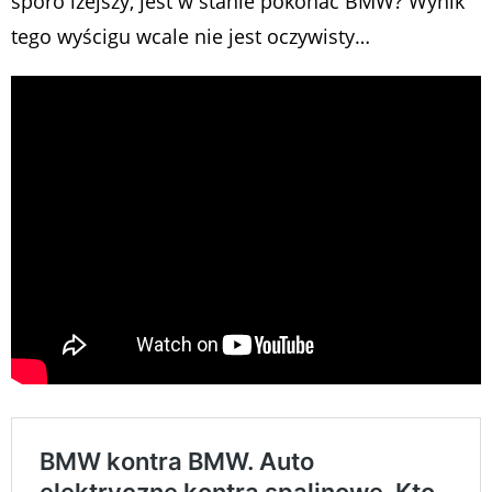
sporo lżejszy, jest w stanie pokonać BMW? Wynik
tego wyścigu wcale nie jest oczywisty…