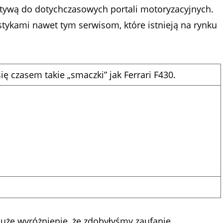
atywą do dotychczasowych portali motoryzacyjnych.
tykami nawet tym serwisom, które istnieją na rynku
ię czasem takie „smaczki” jak Ferrari F430.
duże wyróżnienie, że zdobyłyśmy zaufanie