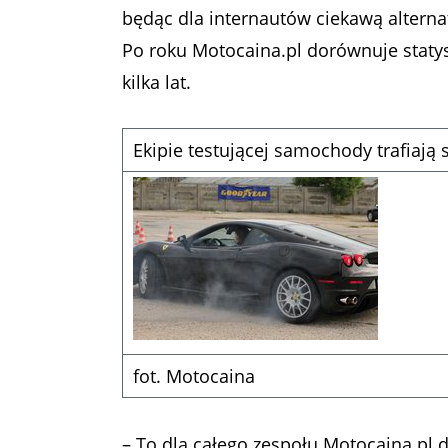
będąc dla internautów ciekawą altern
Po roku Motocaina.pl dorównuje statys
kilka lat.
Ekipie testującej samochody trafiają s
fot. Motocaina
– To dla całego zespołu Motocaina.pl 