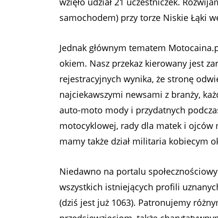
wzięło udział 21 uczestniczek. Rozwija
samochodem) przy torze Niskie Łąki 
Jednak głównym tematem Motocaina.pl
okiem. Nasz przekaz kierowany jest za
rejestracyjnych wynika, że stronę odw
najciekawszymi newsami z branży, każd
auto-moto mody i przydatnych podczas
motocyklowej, rady dla matek i ojców
mamy także dział militaria kobiecym 
Niedawno na portalu społecznościowym
wszystkich istniejących profili uznan
(dziś jest już 1063). Patronujemy ró