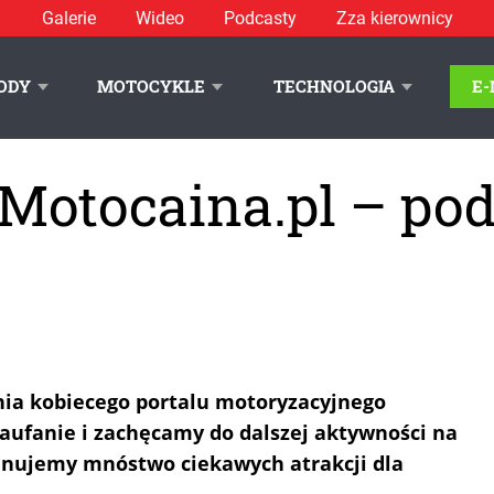
Galerie
Wideo
Podcasty
Zza kierownicy
ODY
MOTOCYKLE
TECHNOLOGIA
E
 Motocaina.pl – po
nia kobiecego portalu motoryzacyjnego
aufanie i zachęcamy do dalszej aktywności na
lanujemy mnóstwo ciekawych atrakcji dla