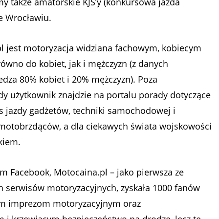
my także amatorskie KJS’y (konkursowa jazda
we Wrocławiu.
 jest motoryzacja widziana fachowym, kobiecym
równo do kobiet, jak i mężczyzn (z danych
iedza 80% kobiet i 20% mężczyzn). Poza
y użytkownik znajdzie na portalu porady dotyczące
 jazdy gadżetów, techniki samochodowej i
 motobrzdąców, a dla ciekawych świata wojskowości
okiem.
 Facebook, Motocaina.pl – jako pierwsza ze
ych serwisów motoryzacyjnych, zyskała 1000 fanów
żnym imprezom motoryzacyjnym oraz