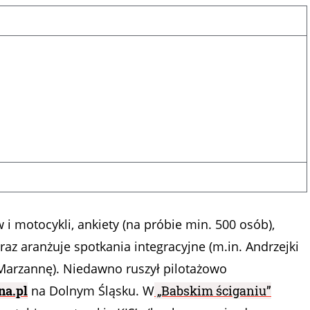
i motocykli, ankiety (na próbie min. 500 osób),
az aranżuje spotkania integracyjne (m.in. Andrzejki
ą Marzannę). Niedawno ruszył pilotażowo
na.pl
na Dolnym Śląsku. W
„Babskim ściganiu”