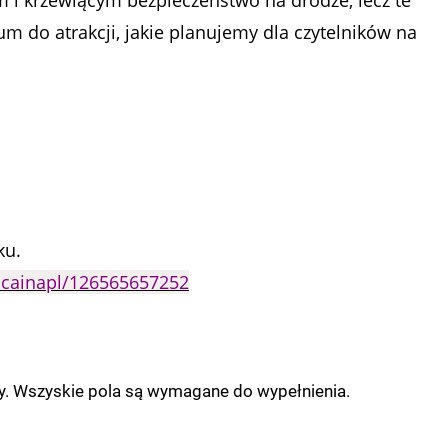
 i krzewiącym bezpieczeństwo na drodze, lecz te
um do atrakcji, jakie planujemy dla czytelników na
ku.
cainapl/126565657252
ny. Wszyskie pola są wymagane do wypełnienia.