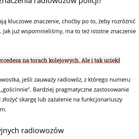
znaczenia radiowozów policji?
ą kluczowe znaczenie, choćby po to, żeby rozróżnić
 Jak już wspomnieliśmy, ma to też istotne znaczenie
ercedesa na torach kolejowych. Ale i tak uciekł
awostka, jeśli zauważy radiowóz, z którego numeru
„gościnnie”. Bardziej pragmatyczne zastosowanie
d złożyć skargę lub zażalenie na funkcjonariuszy
em.
yjnych radiowozów