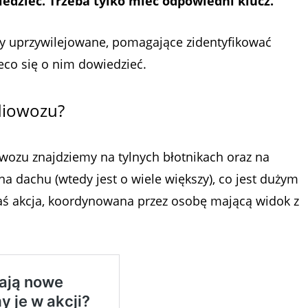
edzieć. Trzeba tylko mieć odpowiedni klucz.
y uprzywilejowane, pomagające zidentyfikować
ieco się o nim dowiedzieć.
diowozu?
wozu znajdziemy na tylnych błotnikach oraz na
na dachu (wtedy jest o wiele większy), co jest dużym
kaś akcja, koordynowana przez osobę mającą widok z