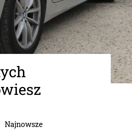
nych
owiesz
Najnowsze