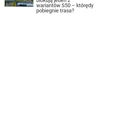
blokują jeden z
wariantów S50 – którędy
pobiegnie trasa?