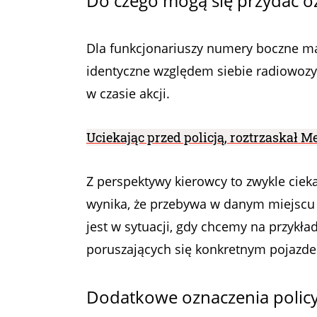
Do czego mogą się przydać o
Dla funkcjonariuszy numery boczne maj
identyczne względem siebie radiowozy.
w czasie akcji.
Uciekając przed policją, roztrzaskał M
Z perspektywy kierowcy to zwykle ciek
wynika, że przebywa w danym miejscu 
jest w sytuacji, gdy chcemy na przykła
poruszających się konkretnym pojazd
Dodatkowe oznaczenia polic