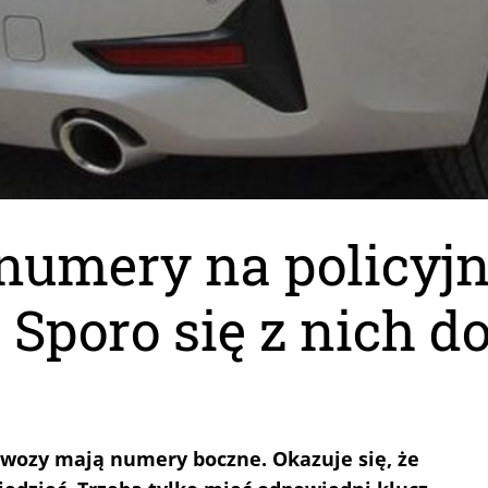
 numery na policyj
Sporo się z nich d
owozy mają numery boczne. Okazuje się, że