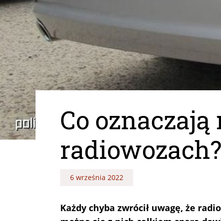
Co oznaczają
radiowozach? 
6 września 2022
Każdy chyba zwrócił uwagę, że radi