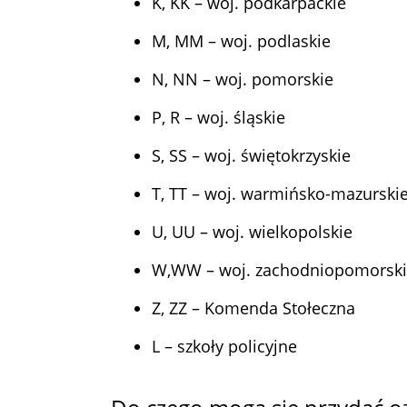
K, KK – woj. podkarpackie
M, MM – woj. podlaskie
N, NN – woj. pomorskie
P, R – woj. śląskie
S, SS – woj. świętokrzyskie
T, TT – woj. warmińsko-mazurski
U, UU – woj. wielkopolskie
W,WW – woj. zachodniopomorsk
Z, ZZ – Komenda Stołeczna
L – szkoły policyjne