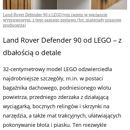
Land Rover Defender 90 z LEGO tym razem w wariancie
wyprawowym, z tego samego zestawu (fot. materiały prasowe
producenta)
Land Rover Defender 90 od LEGO – z
dbałością o detale
32-centymetrowy model LEGO odzwierciedla
najdrobniejsze szczegóły, m.in. w postaci
bagażnika dachowego, podniesionego wlotu
powietrza, przedniego zderzaka z działającą
wyciągarką, bocznych relingów i skrzynki na
narzędzia, a także mat trakcyjnych, ułatwiających
pokonywanie błota i piasku. Ten niezwykle