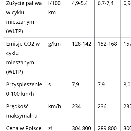
Zużycie paliwa
l/100
4,9-5,4
6,7-7,4
6,9
w cyklu
km
mieszanym
(WLTP)
Emisje CO
2
w
g/km
128-142
152-168
15
cyklu
mieszanym
(WLTP)
Przyspieszenie
s
7,9
7,9
8,0
0-100 km/h
Prędkość
km/h
234
236
23
maksymalna
Cena w Polsce
zł
304 800
289 800
30