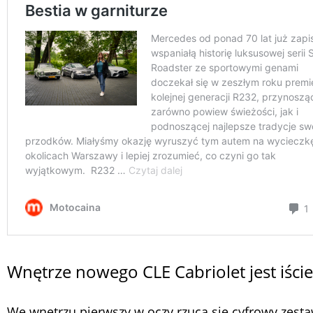
Wnętrze nowego CLE Cabriolet jest iśc
We wnętrzu pierwszy w oczy rzuca się cyfrowy zest