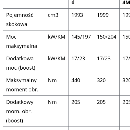
d
4M
Pojemność
cm
3
1993
1999
19
skokowa
Moc
kW/KM
145/197
150/204
15
maksymalna
Dodatkowa
kW/KM
17/23
17/23
17
moc (boost)
Maksymalny
Nm
440
320
32
moment obr.
Dodatkowy
Nm
205
205
20
mom. obr.
(boost)