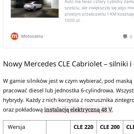
Nowy Mercedes CLE Cabriolet – silniki i
W gamie silników jest w czym wybierać, pod maską
pracować diesel lub jednostka 6-cylindrowa. Wszystki
hybrydy. Każdy z nich korzysta z rozrusznika zinteg
oraz pokładową
instalacją elektryczną 48 V.
Wersja
CLE 220
CLE 200
CL