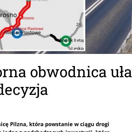
rna obwodnica uła
 decyzja
cę Pilzna, która powstanie w ciągu drogi