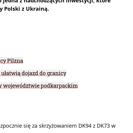
o jedna z nadchodzących inwestycji, które
y Polski z Ukrainą.
cy Pilzna
ułatwią dojazd do granicy
w województwie podkarpackim
ozpocznie się za skrzyżowaniem DK94 z DK73 w