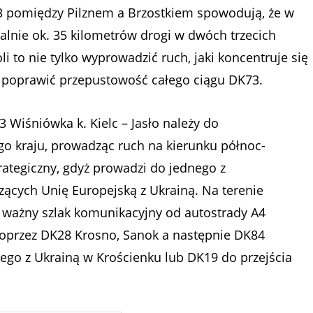
3 pomiędzy Pilznem a Brzostkiem spowodują, że w
alnie ok. 35 kilometrów drogi w dwóch trzecich
to nie tylko wyprowadzić ruch, jaki koncentruje się
m poprawić przepustowość całego ciągu DK73.
73 Wiśniówka k. Kielc – Jasło należy do
 kraju, prowadząc ruch na kierunku północ-
rategiczny, gdyż prowadzi do jednego z
zących Unię Europejską z Ukrainą. Na terenie
ważny szlak komunikacyjny od autostrady A4
j poprzez DK28 Krosno, Sanok a następnie DK84
nego z Ukrainą w Krościenku lub DK19 do przejścia