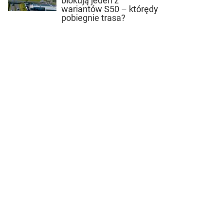
blokują jeden z
wariantów S50 – którędy
pobiegnie trasa?