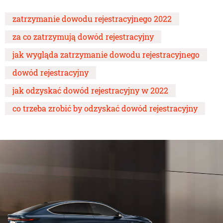
zatrzymanie dowodu rejestracyjnego 2022
za co zatrzymują dowód rejestracyjny
jak wygląda zatrzymanie dowodu rejestracyjnego
dowód rejestracyjny
jak odzyskać dowód rejestracyjny w 2022
co trzeba zrobić by odzyskać dowód rejestracyjny