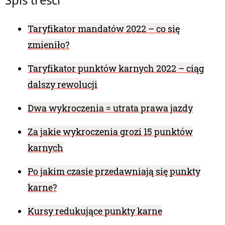
Taryfikator mandatów 2022 – co się
zmieniło?
Taryfikator punktów karnych 2022 – ciąg
dalszy rewolucji
Dwa wykroczenia = utrata prawa jazdy
Za jakie wykroczenia grozi 15 punktów
karnych
Po jakim czasie przedawniają się punkty
karne?
Kursy redukujące punkty karne