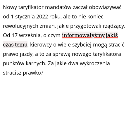
Nowy taryfikator mandatów zaczął obowiązywać
od 1 stycznia 2022 roku, ale to nie koniec
rewolucyjnych zmian, jakie przygotowali rządzący.
Od 17 września, o czym
informowałyśmy jakiś
czas temu
, kierowcy o wiele szybciej mogą stracić
prawo jazdy, a to za sprawą nowego taryfikatora
punktów karnych. Za jakie dwa wykroczenia
stracisz prawko?
Taryfikator mandatów 2022 – co się zmieniło?
Przypomnijmy, że do końca 2021 roku, za
najpoważniejsze wykroczenia kierowcy groził
mandat w wysokości 500 zł. Jeśli wykroczeń było