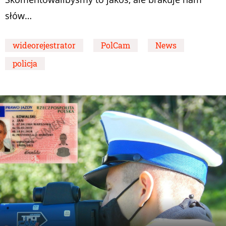
słów…
wideorejestrator
PolCam
News
policja