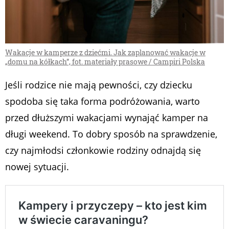
Wakacje w kamperze z dziećmi. Jak zaplanować wakacje w
„domu na kółkach”, fot. materiały prasowe / Campiri Polska
Jeśli rodzice nie mają pewności, czy dziecku
spodoba się taka forma podróżowania, warto
przed dłuższymi wakacjami wynająć kamper na
długi weekend. To dobry sposób na sprawdzenie,
czy najmłodsi członkowie rodziny odnajdą się
nowej sytuacji.