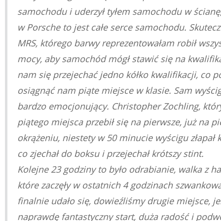
samochodu i uderzył tyłem samochodu w ścianę,
w Porsche to jest całe serce samochodu. Skutecz
MRS, którego barwy reprezentowałam robił wszys
mocy, aby samochód mógł stawić się na kwalifika
nam się przejechać jedno kółko kwalifikacji, co p
osiągnąć nam piąte miejsce w klasie. Sam wyścig
bardzo emocjonujący. Christopher Zochling, który
piątego miejsca przebił się na pierwsze, już na 
okrążeniu, niestety w 50 minucie wyścigu złapał k
co zjechał do boksu i przejechał krótszy stint.
Kolejne 23 godziny to było odrabianie, walka z 
które zaczęły w ostatnich 4 godzinach szwankowa
finalnie udało się, dowieźliśmy drugie miejsce, je
naprawdę fantastyczny start, duża radość i podw