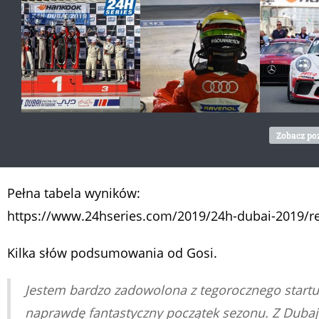
Zobacz poz
Pełna tabela wyników:
https://www.24hseries.com/2019/24h-dubai-2019/re
Kilka słów podsumowania od Gosi.
Jestem bardzo zadowolona z tegorocznego startu
naprawdę fantastyczny początek sezonu. Z Dubaj