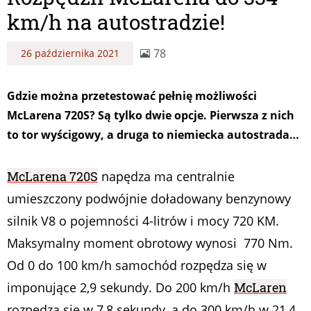
km/h na autostradzie!
78
26 października 2021
Gdzie można przetestować pełnię możliwości
McLarena 720S? Są tylko dwie opcje. Pierwsza z nich
to tor wyścigowy, a druga to niemiecka autostrada…
McLarena 720S
napędza ma centralnie
umieszczony podwójnie doładowany benzynowy
silnik V8 o pojemności 4-litrów i mocy 720 KM.
Maksymalny moment obrotowy wynosi 770 Nm.
Od 0 do 100 km/h samochód rozpędza się w
imponujące 2,9 sekundy. Do 200 km/h
McLaren
rozpędza się w 7,8 sekundy, a do 300 km/h w 21,4