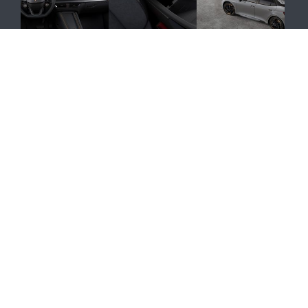
Zobacz pozostałe 24 zdjęć
Cupra Born – cena w Polsce
Elektryczna
Cupra Born
będzie dostępna w Polsce
już 147 800 złotych.
W pierwszej kolejności polscy klienci będą mogli
zapoznać się z wariantem o mocy 204 KM i
pojemności akumulatora 58 kWh, który będzie
oferowany w cenie 167 900 złotych.