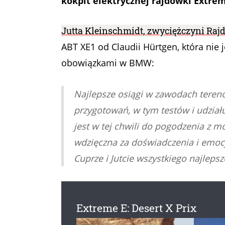
kokpit elektrycznej rajdówki Extr
Jutta Kleinschmidt, zwyciężczyni Rajd
ABT XE1 od Claudii Hürtgen, która nie 
obowiązkami w BMW:
Najlepsze osiągi w zawodach teren
przygotowań, w tym testów i udział
jest w tej chwili do pogodzenia z
wdzięczna za doświadczenia i emocje
Cuprze i Jutcie wszystkiego najlep
Extreme E: Desert X Prix