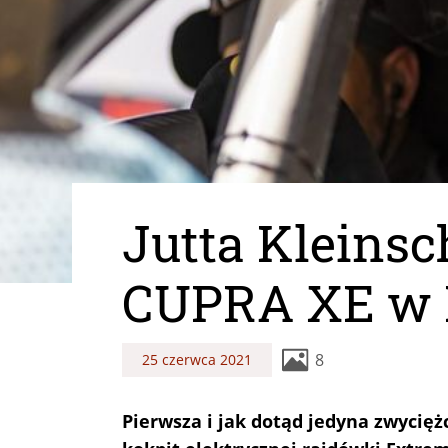
Jutta Kleinsc
CUPRA XE w 
8
25 czerwca 2021
Pierwsza i jak dotąd jedyna zwycięż