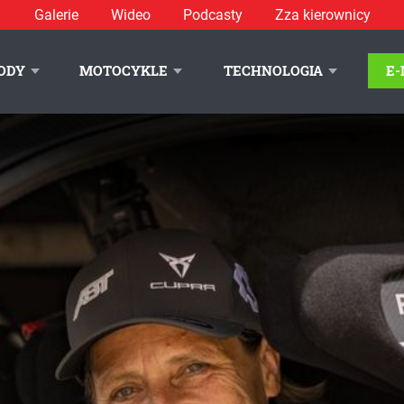
Galerie
Wideo
Podcasty
Zza kierownicy
ODY
MOTOCYKLE
TECHNOLOGIA
E