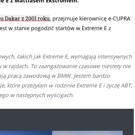
eme E z Mattiasem Ekströmem.
u Dakar z 2001 roku
, przejmuje kierownicę e-CUPRA
jest w stanie pogodzić startów w Extreme E z
owych, takich jak Extreme E, wymagają intensywnych
u w rajdach. To zaangażowanie czasowe niestety nie
 moją pracą zawodową w BMW. Jestem bardzo
, które przeżyłam w rodzinie Extreme E i życzę ABT,
szego w następnych wyścigach.