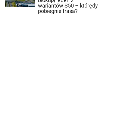
blokują jeden z
wariantów S50 – którędy
pobiegnie trasa?