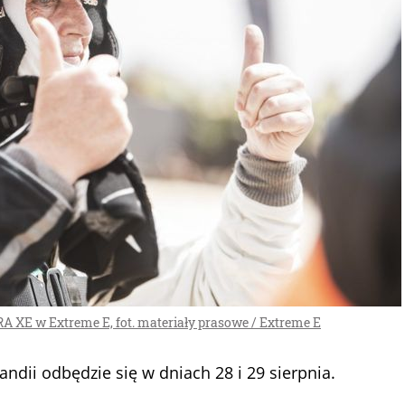
RA XE w Extreme E, fot. materiały prasowe / Extreme E
andii odbędzie się w dniach 28 i 29 sierpnia.