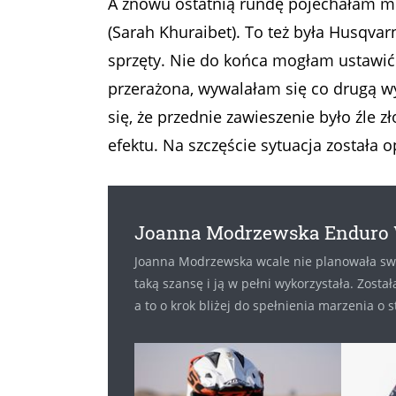
A znowu ostatnią rundę pojechałam 
(Sarah Khuraibet). To też była Husqvarn
sprzęty. Nie do końca mogłam ustawić 
przerażona, wywalałam się co drugą w
się, że przednie zawieszenie było źle 
efektu. Na szczęście sytuacja została
Joanna Modrzewska Endur
Joanna Modrzewska wcale nie planowała swo
taką szansę i ją w pełni wykorzystała. Zosta
a to o krok bliżej do spełnienia marzenia o s