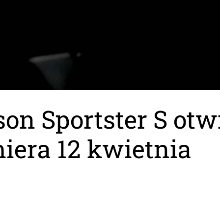
son Sportster S ot
miera 12 kwietnia