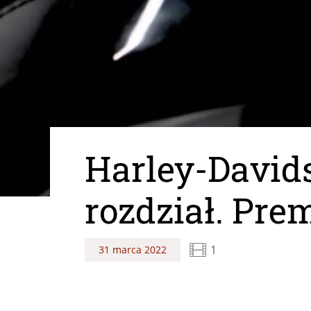
Harley-David
rozdział. Pre
1
31 marca 2022