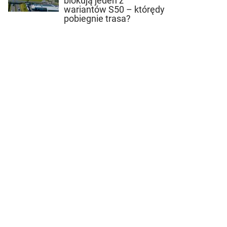
blokują jeden z
wariantów S50 – którędy
pobiegnie trasa?