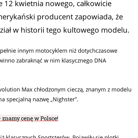
e 12 kwietnia nowego, całkowicie
merykański producent zapowiada, że
ział w historii tego kultowego modelu.
zupełnie innym motocyklem niż dotychczasowe
 powinno zabraknąć w nim klasycznego DNA
Revolution Max chłodzonym cieczą, znanym z modelu
a specjalną nazwę „Nighster”.
– znamy cenę w Polsce!
ż klasycznych Sportsterów. Pojawiły się plotki