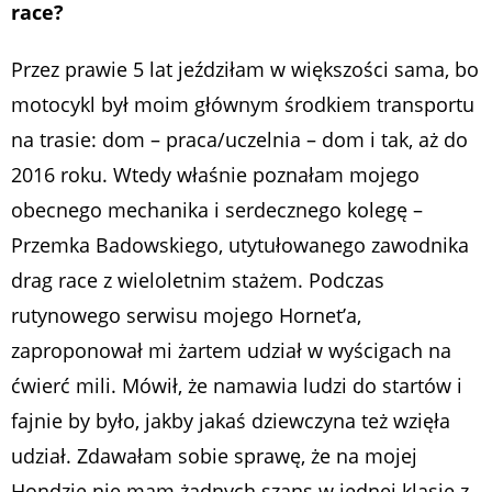
race?
Przez prawie 5 lat jeździłam w większości sama, bo
motocykl był moim głównym środkiem transportu
na trasie: dom – praca/uczelnia – dom i tak, aż do
2016 roku. Wtedy właśnie poznałam mojego
obecnego mechanika i serdecznego kolegę –
Przemka Badowskiego, utytułowanego zawodnika
drag race z wieloletnim stażem. Podczas
rutynowego serwisu mojego Hornet’a,
zaproponował mi żartem udział w wyścigach na
ćwierć mili. Mówił, że namawia ludzi do startów i
fajnie by było, jakby jakaś dziewczyna też wzięła
udział. Zdawałam sobie sprawę, że na mojej
Hondzie nie mam żadnych szans w jednej klasie z