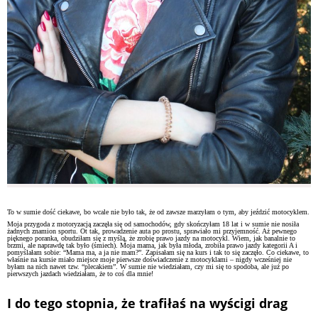
To w sumie dość ciekawe, bo wcale nie było tak, że od zawsze marzyłam o tym, aby jeździć motocyklem.
Moja przygoda z motoryzacją zaczęła się od samochodów, gdy skończyłam 18 lat i w sumie nie nosiła
żadnych znamion sportu. Ot tak, prowadzenie auta po prostu, sprawiało mi przyjemność. Aż pewnego
pięknego poranka, obudziłam się z myślą, że zrobię prawo jazdy na motocykl. Wiem, jak banalnie to
brzmi, ale naprawdę tak było (śmiech). Moja mama, jak była młoda, zrobiła prawo jazdy kategorii A i
pomyślałam sobie: “Mama ma, a ja nie mam?”. Zapisałam się na kurs i tak to się zaczęło. Co ciekawe, to
właśnie na kursie miało miejsce moje pierwsze doświadczenie z motocyklami – nigdy wcześniej nie
byłam na nich nawet tzw. “plecakiem”. W sumie nie wiedziałam, czy mi się to spodoba, ale już po
pierwszych jazdach wiedziałam, że to coś dla mnie!
I do tego stopnia, że trafiłaś na wyścigi drag