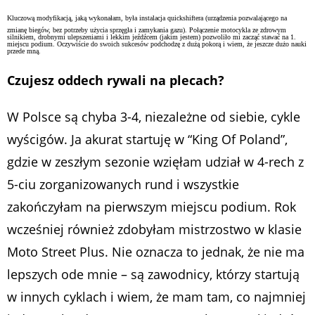
Kluczową modyfikacją, jaką wykonałam, była instalacja quickshiftera (urządzenia pozwalającego na
zmianę biegów, bez potrzeby użycia sprzęgła i zamykania gazu). Połączenie motocykla ze zdrowym
silnikiem, drobnymi ulepszeniami i lekkim jeźdźcem (jakim jestem) pozwoliło mi zacząć stawać na 1.
miejscu podium. Oczywiście do swoich sukcesów podchodzę z dużą pokorą i wiem, że jeszcze dużo nauki
przede mną.
Czujesz oddech rywali na plecach?
W Polsce są chyba 3-4, niezależne od siebie, cykle
wyścigów. Ja akurat startuję w “King Of Poland”,
gdzie w zeszłym sezonie wzięłam udział w 4-rech z
5-ciu zorganizowanych rund i wszystkie
zakończyłam na pierwszym miejscu podium. Rok
wcześniej również zdobyłam mistrzostwo w klasie
Moto Street Plus. Nie oznacza to jednak, że nie ma
lepszych ode mnie – są zawodnicy, którzy startują
w innych cyklach i wiem, że mam tam, co najmniej