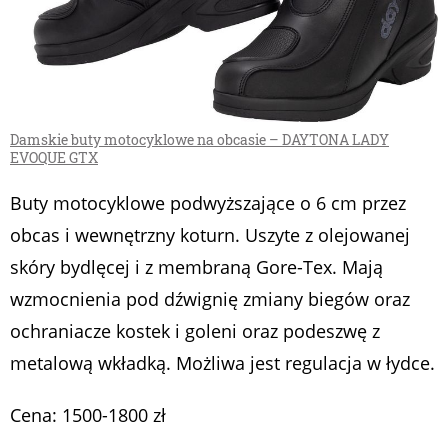
Damskie buty motocyklowe na obcasie – DAYTONA LADY
EVOQUE GTX
Buty motocyklowe podwyższające o 6 cm przez
obcas i wewnętrzny koturn. Uszyte z olejowanej
skóry bydlęcej i z membraną Gore-Tex. Mają
wzmocnienia pod dźwignię zmiany biegów oraz
ochraniacze kostek i goleni oraz podeszwę z
metalową wkładką. Możliwa jest regulacja w łydce.
Cena: 1500-1800 zł