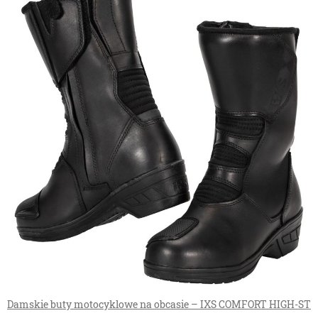
Damskie buty motocyklowe na obcasie – IXS COMFORT HIGH-ST