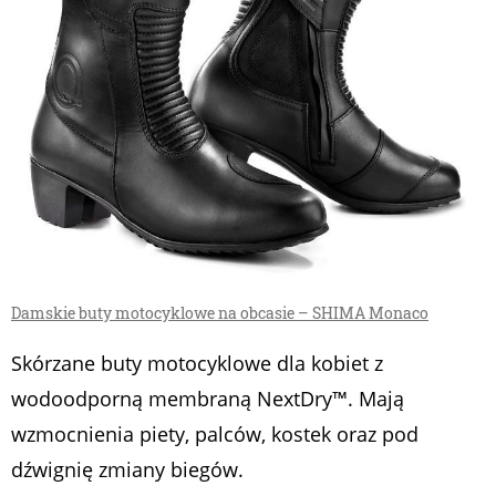
Damskie buty motocyklowe na obcasie – SHIMA Monaco
Skórzane buty motocyklowe dla kobiet z
wodoodporną membraną NextDry™. Mają
wzmocnienia piety, palców, kostek oraz pod
dźwignię zmiany biegów.