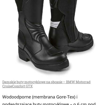
Damskie buty motocyklowe na obcasie – BMW Motorrad
CruiseComfort GTX
Wodoodporne (membrana Gore-Tex) i
podwyższające buty motocyklowe – o 6 cm pod