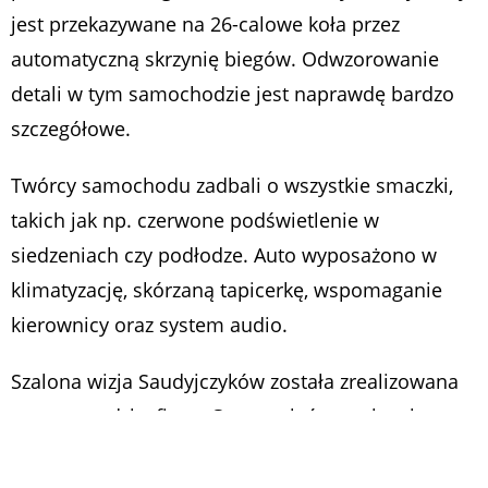
jest przekazywane na 26-calowe koła przez
automatyczną skrzynię biegów. Odwzorowanie
detali w tym samochodzie jest naprawdę bardzo
szczegółowe.
Twórcy samochodu zadbali o wszystkie smaczki,
takich jak np. czerwone podświetlenie w
siedzeniach czy podłodze. Auto wyposażono w
klimatyzację, skórzaną tapicerkę, wspomaganie
kierownicy oraz system audio.
Szalona wizja Saudyjczyków została zrealizowana
przez szwedzką firmę Caresto, która zasłynęła
projektem 600-konnego Rebelliona R2K dla Jona
Olssona. Szwedzki narciarz wystartował nim w