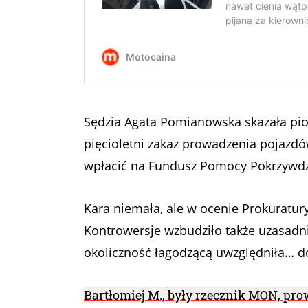
Sędzia Agata Pomianowska skazała pios
pięcioletni zakaz prowadzenia pojazdó
wpłacić na Fundusz Pomocy Pokrzywdz
Kara niemała, ale w ocenie Prokuratur
Kontrowersje wzbudziło także uzasadni
okoliczność łagodzącą uwzględniła… do
Bartłomiej M., były rzecznik MON, pr