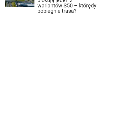
blokują jeden z
wariantów S50 – którędy
pobiegnie trasa?