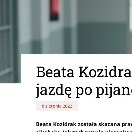
Beata Kozidra
jazdę po pija
8 sierpnia 2022
Beata Kozidrak została skazana p