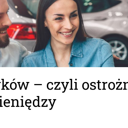
ów – czyli ostroż
ieniędzy