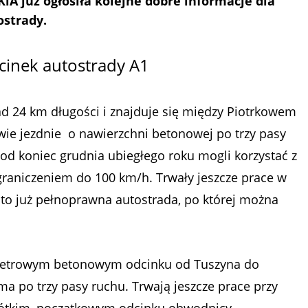
iA już ogłosiła kolejne dobre informacje dla
ostrady.
cinek autostrady A1
 24 km długości i znajduje się między Piotrkowem
ie jezdnie o nawierzchni betonowej po trzy pasy
od koniec grudnia ubiegłego roku mogli korzystać z
ograniczeniem do 100 km/h. Trwały jeszcze prace w
t to już pełnoprawna autostrada, po której można
ometrowym betonowym odcinku od Tuszyna do
 po trzy pasy ruchu. Trwają jeszcze prace przy
rótkim, początkowym odcinku obwodnicy