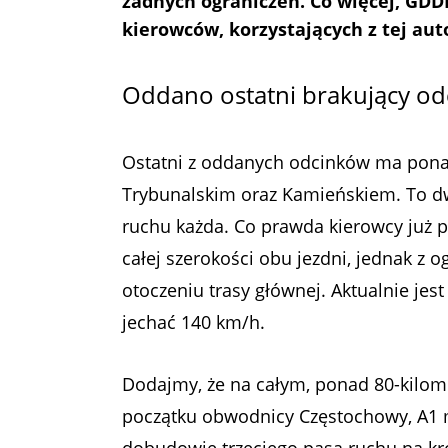
żadnych ograniczeń. Co więcej, GDDK
kierowców, korzystających z tej aut
Oddano ostatni brakujący od
Ostatni z oddanych odcinków ma ponad
Trybunalskim oraz Kamieńskiem. To dw
ruchu każda. Co prawda kierowcy już p
całej szerokości obu jezdni, jednak z 
otoczeniu trasy głównej. Aktualnie jes
jechać 140 km/h.
Dodajmy, że na całym, ponad 80-kil
początku obwodnicy Częstochowy, A1 ma
dobudowie trzeciego pasa ruchu na k