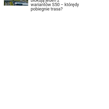
blokują jeden z
wariantów S50 – którędy
pobiegnie trasa?