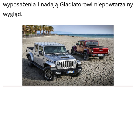
wyposażenia i nadają Gladiatorowi niepowtarzalny
wygląd.
Wnętrze nowego Jeepa Gladiatora łączy w sobie
autentyczny styl, komfort i wszechstronność oraz
wyróżnia się dużą liczbą schowków, do których
należą zamykany na klucz schowek pod tylnymi