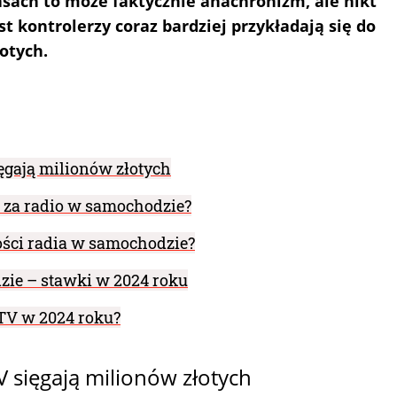
sach to może faktycznie anachronizm, ale nikt
t kontrolerzy coraz bardziej przykładają się do
łotych.
ęgają milionów złotych
 za radio w samochodzie?
ości radia w samochodzie?
ie – stawki w 2024 roku
TV w 2024 roku?
 sięgają milionów złotych