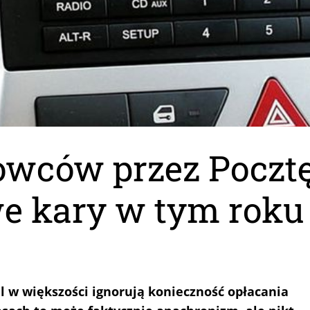
owców przez Pocztę
we kary w tym roku
al w większości ignorują konieczność opłacania