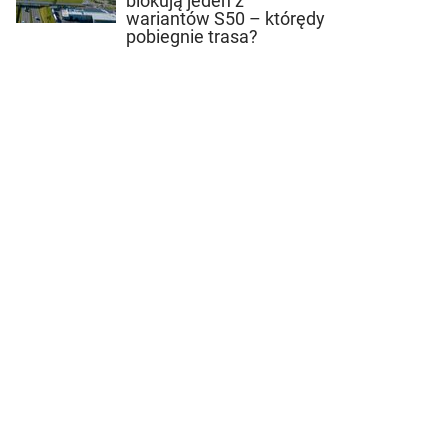
blokują jeden z
wariantów S50 – którędy
pobiegnie trasa?