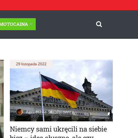
-MOTOCAINA
29 listopada 2022
Agnieszka Serafinowicz
Niemcy sami ukręcili na siebie
bicz – idea słuszna, ale czy