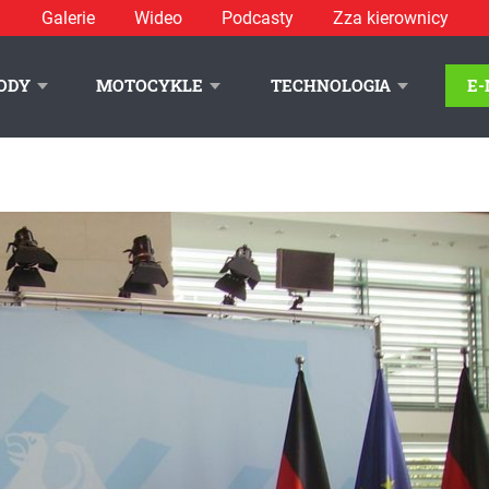
Galerie
Wideo
Podcasty
Zza kierownicy
ODY
MOTOCYKLE
TECHNOLOGIA
E