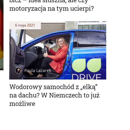
motoryzacja na tym ucierpi?
6 maja 2021
Paula Lazarek
Wodorowy samochód z „elką”
na dachu? W Niemczech to już
możliwe