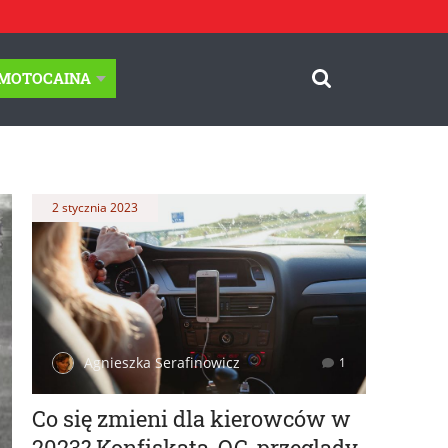
-MOTOCAINA
2 stycznia 2023
Agnieszka Serafinowicz
1
Co się zmieni dla kierowców w
2023? Konfiskata, OC, przeglądy,