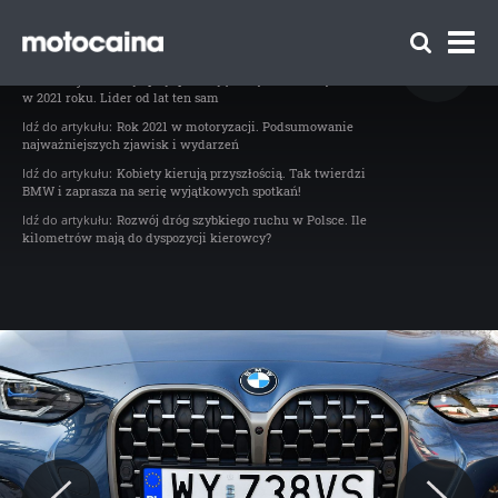
Test BMW M440i xDrive – wszystko może,
nic nie musi - zdjęcie 19
Idź do artykułu:
Najlepiej sprzedające się samochody w Polsce
w 2021 roku. Lider od lat ten sam
Idź do artykułu:
Rok 2021 w motoryzacji. Podsumowanie
najważniejszych zjawisk i wydarzeń
Idź do artykułu:
Kobiety kierują przyszłością. Tak twierdzi
BMW i zaprasza na serię wyjątkowych spotkań!
Idź do artykułu:
Rozwój dróg szybkiego ruchu w Polsce. Ile
Zespół Motocaina
kilometrów mają do dyspozycji kierowcy?
Regulamin
Polityka prywatności
Reklama
Kontakt