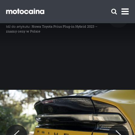
Nowa Toyota Prius Plug-in Hybrid 2023 -
zdjęcie 40
// Nowa Toyota Prius Plug-in Hybrid 2023 (fot. materiały prasowe produ
Idź do artykułu:
Nowa Toyota Prius Plug-in Hybrid 2023 –
znamy ceny w Polsce
Zespół Motocaina
Regulamin
Polityka prywatności
Reklama
Kontakt