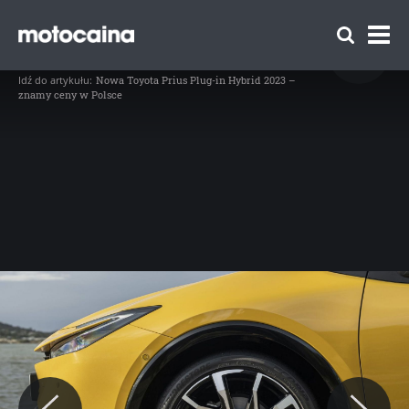
Nowa Toyota Prius Plug-in Hybrid 2023 -
zdjęcie 39
// Nowa Toyota Prius Plug-in Hybrid 2023 (fot. materiały prasowe produ
Idź do artykułu:
Nowa Toyota Prius Plug-in Hybrid 2023 –
znamy ceny w Polsce
Zespół Motocaina
Regulamin
Polityka prywatności
Reklama
Kontakt