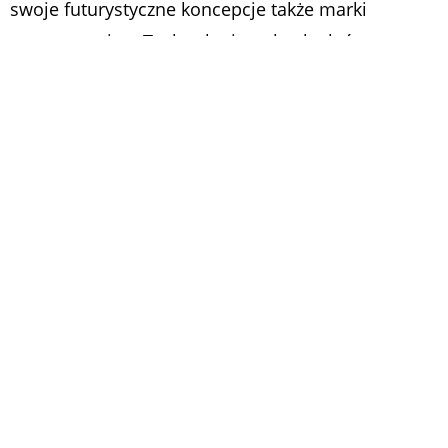
swoje futurystyczne koncepcje także marki
motoryzacyjne. Technologia to hasło, które
umożliwia zaprezentowanie innowacji i nowych
rozwiązań przez wielu producentów z branży.
Kiedy: 5-8 stycznia 2023 roku
Gdzie: Las Vegas Convention Center, Nevada,
Stany Zjednoczone