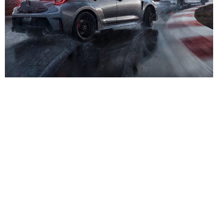
Toyota GR Corolla
Pod maską nowego modelu będzie pracować
silnik o pojemności 1,6-litra znany z modelu GR
Yaris. Z trzech turbodoładowanych cylindrów
udało się wydobyć oszałamiającą moc 304 KM, a
do tego 370 Nm maksymalnego momentu
obrotowego.
Zobacz:
Toyota GR Yaris na sterydach. 500 KM