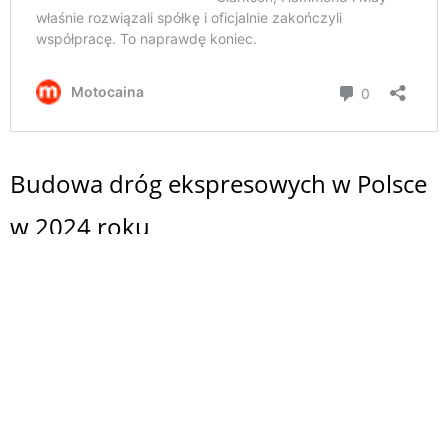
Budowa dróg ekspresowych w Polsce
w 2024 roku
Obecnie kierowcy korzystają już z blisko 3,3 tys.
km dróg ekspresowych. Połowa kontraktów,
zawartych od początku bieżącego roku, dotyczy
realizacji 10 odcinków dróg ekspresowych S10 i
S11 o długości ponad 144 km, które skomunikują
zachodnią i środkową część Pomorza z resztą