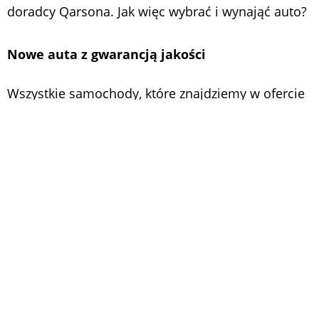
doradcy Qarsona. Jak więc wybrać i wynająć auto?
Nowe auta z gwarancją jakości
Wszystkie samochody, które znajdziemy w ofercie
Qarsona, to
fabrycznie nowe auta
objęte
gwarancją producenta. Po wyborze modelu
samochodu przechodzimy do strony produktowej,
gdzie możemy samodzielnie dokonać konfiguracji
oferty i dodając interesujące nas pakiety
dodatkowe, stworzyć połączenie na miarę swoich
potrzeb. Łączny koszt wynajmu składa się z
jednorazowej opłaty startowej, której wysokość
jest zależna od rodzaju wybranego modelu oraz