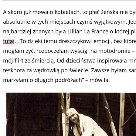
A skoro już mowa o kobietach, to płeć żeńska nie by
absolutnie w tych miejscach czymś wyjątkowym. Je
najbardziej znanych była Lillian La France o której 
tutaj
. „To dzięki temu dreszczykowi emocji, bez któr
mogłam żyć, rozpoczęłam wyścigi na motodromie – 
mój flirt ze śmiercią. Od dzieciństwa inspirowała m
tęsknota za wędrówką po świecie. Zawsze byłam sa
marzyłam o długich podróżach” – mówiła.