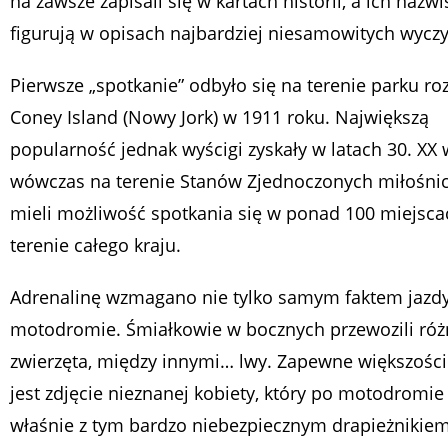
na zawsze zapisali się w kartach historii, a ich nazw
figurują w opisach najbardziej niesamowitych wycz
Pierwsze „spotkanie” odbyło się na terenie parku ro
Coney Island (Nowy Jork) w 1911 roku. Największą
popularność jednak wyścigi zyskały w latach 30. XX 
wówczas na terenie Stanów Zjednoczonych miłośnic
mieli możliwość spotkania się w ponad 100 miejsca
terenie całego kraju.
Adrenalinę wzmagano nie tylko samym faktem jazd
motodromie. Śmiałkowie w bocznych przewozili róż
zwierzęta, między innymi… lwy. Zapewne większośc
jest zdjęcie nieznanej kobiety, który po motodromie 
właśnie z tym bardzo niebezpiecznym drapieżnikiem