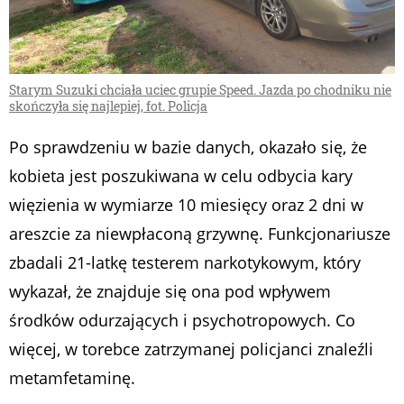
Starym Suzuki chciała uciec grupie Speed. Jazda po chodniku nie
skończyła się najlepiej, fot. Policja
Po sprawdzeniu w bazie danych, okazało się, że
kobieta jest poszukiwana w celu odbycia kary
więzienia w wymiarze 10 miesięcy oraz 2 dni w
areszcie za niewpłaconą grzywnę. Funkcjonariusze
zbadali 21-latkę testerem narkotykowym, który
wykazał, że znajduje się ona pod wpływem
środków odurzających i psychotropowych. Co
więcej, w torebce zatrzymanej policjanci znaleźli
metamfetaminę.