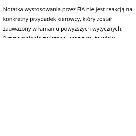
Notatka wystosowania przez FIA nie jest reakcją na
konkretny przypadek kierowcy, który został
zauważony w łamaniu powyższych wytycznych.
Przypomnienie związane jest z tym, że wielu
zawodników „naginało” przepisy, nosząc np.
pierścionki, łańcuszki czy bransoletki, co może też
przeszkodzić w szybkiej ucieczce z rozbitego
samochodu.
Dyrektor wyścigowy
F1
chce mieć pewność, że
wszyscy kierowcy przestrzegają pewnych
standardów, aby zmniejszyć ryzyko odniesienia
przez kierowców dodatkowych obrażeń w
poważnym wypadku, jak np. w pożarze bolidu.