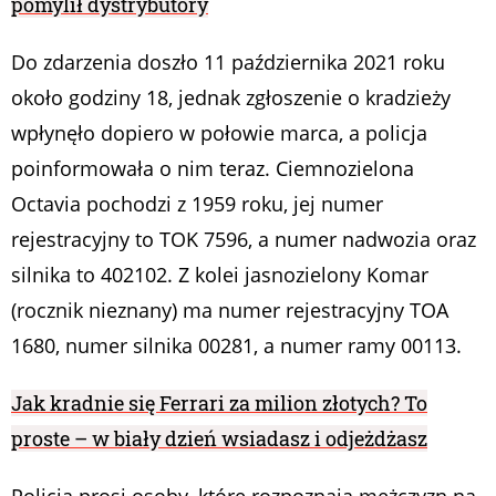
pomylił dystrybutory
Do zdarzenia doszło 11 października 2021 roku
około godziny 18, jednak zgłoszenie o kradzieży
wpłynęło dopiero w połowie marca, a policja
poinformowała o nim teraz. Ciemnozielona
Octavia pochodzi z 1959 roku, jej numer
rejestracyjny to TOK 7596, a numer nadwozia oraz
silnika to 402102. Z kolei jasnozielony Komar
(rocznik nieznany) ma numer rejestracyjny TOA
1680, numer silnika 00281, a numer ramy 00113.
Jak kradnie się Ferrari za milion złotych? To
proste – w biały dzień wsiadasz i odjeżdżasz
Policja prosi osoby, które rozpoznają mężczyzn na